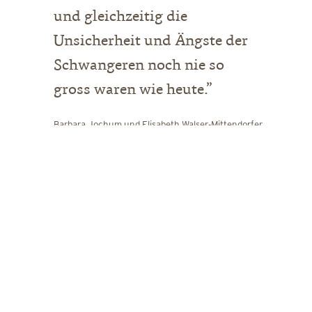
und gleichzeitig die
Unsicherheit und Ängste der
Schwangeren noch nie so
gross waren wie heute.”
Barbara Jochum und Elisabeth Walser-Mittendorfer
Die Erkenntnis, dass Schwangerschaft und
Geburt bei aller medizinischen Sicherheit
existentielle Lebenserfahrungen sind, die
nicht nur körperlicher, sondern genauso
emotionaler und sozialer Natur sind, bewirkt
langsam ein Umdenken. Es stellt sich die
Frage, was Frauen brauchen, um als
Schwangere wieder „guter Hoffnung“ zu sein
und sich zuzutrauen, ein Kind gut auf die Welt