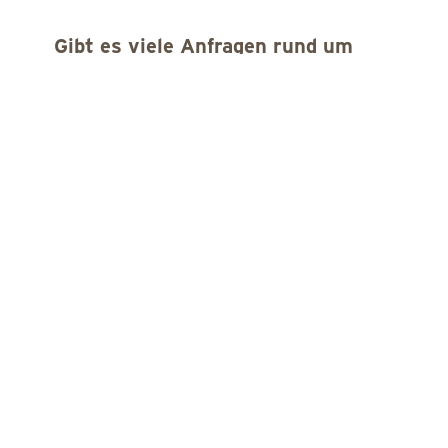
Gibt es viele Anfragen rund um
vorgeburtliche Untersuchungen?
Der vermehrte Einsatz der Technik in der
Schwangerschaft hat gleichzeitig zu einem
veränderten Erleben der Schwangerschaft
geführt. Frauen und Männer müssen
Entscheidungen treffen, denen sie sich vor
der pränatalen Diagnostik nicht stellen
mussten. Für werdende Eltern kann deshalb
eine ergänzende psychosoziale Beratung von
speziell ausgebildeten Fachkräften sehr
hilfreich und entlastend sein.