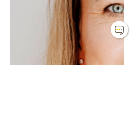
schwanger-
Abend
Liechtenstein
LAK-Haus St.
Martin, Eschen
Do., 10. September
Termin
merken