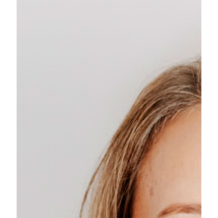
PRIVATSPHÄRE
Unsere nächsten
Termine:
Informiert-
schwanger-
Abend Schweiz
Online via Zoom
Di., 1. September
Unverbindlich
anmelden
Informiert-