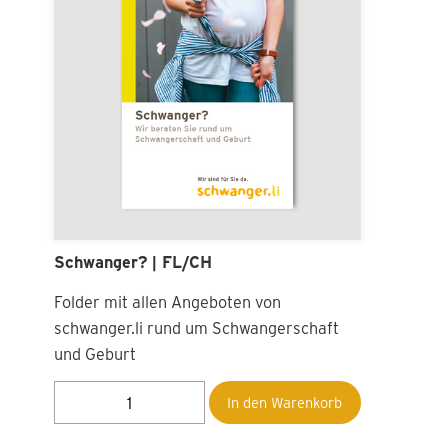
Leitlinie für die ärztliche Beratung bei
ungewollten Schwangerschaften | AT
der Fachgruppe Gynäkologie und
Geburtshilfe, Ärztekammer Vorarlberg