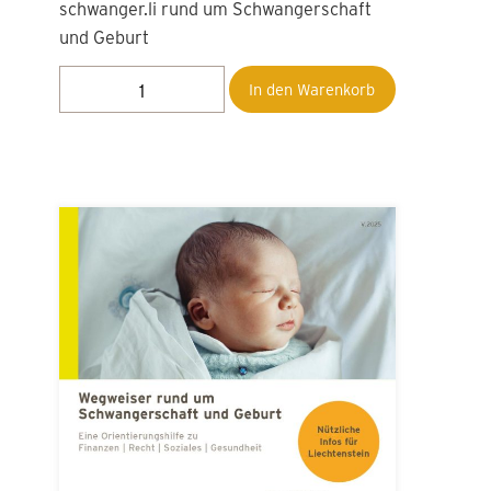
Ungeplant schwanger. Und jetzt? | AT
Aufklärungsbogen für ungeplant
schwangere Frauen.
In den Warenkorb
Sie haben weitere Fragen?
Wir beraten Sie gerne an einer unserer
Beratungsstellen oder telefonisch. Die
Beratung ist kostenlos. Sie kann auf Wunsch
auch anonym erfolgen. Vereinbaren Sie bitte
einen Gesprächstermin. Ein Anruf oder eine E-