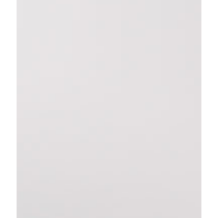
Feldkirch
Bahnhofstraße 18
+43 5522 702 70 13
beratung@schwanger.li
© 2026 Sophie von Liechtenstein Stiftung
IMPRESSUM
DATENSCHUTZ