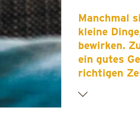
Manchmal si
kleine Dinge,
bewirken. Z
ein gutes G
richtigen Ze