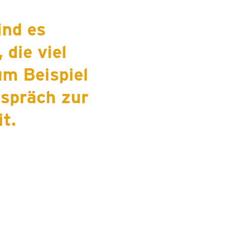
nd es
 die viel
um Beispiel
espräch zur
it.